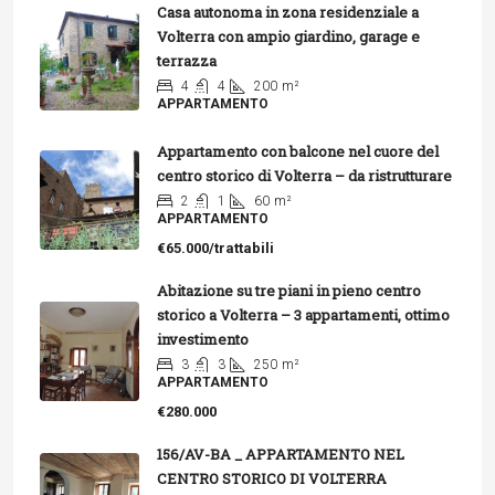
Casa autonoma in zona residenziale a
Volterra con ampio giardino, garage e
terrazza
4
4
200
m²
APPARTAMENTO
Appartamento con balcone nel cuore del
centro storico di Volterra – da ristrutturare
2
1
60
m²
APPARTAMENTO
€65.000/trattabili
Abitazione su tre piani in pieno centro
storico a Volterra – 3 appartamenti, ottimo
investimento
3
3
250
m²
APPARTAMENTO
€280.000
156/AV-BA _ APPARTAMENTO NEL
CENTRO STORICO DI VOLTERRA