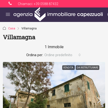
Chiamaci:
+39 0588 87432
Casa
Villamagna
Villamagna
1 Immobile
Ordina per:
Ordine predefinito
VENDITA
DA RISTRUTTURARE