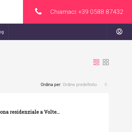
Chiamaci:
+39 0588 87432
og
Ordina per:
Ordine predefinito
Casa autonoma in zona residenziale a Volterra con ampio giardino, garage e terrazza