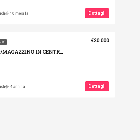
Dettagli
oli
10 mesi fa
€20.000
ENTO
160/FV-PA _ FONDO/MAGAZZINO IN CENTRO STORICO A VOLTERRA
Dettagli
oli
4 anni fa