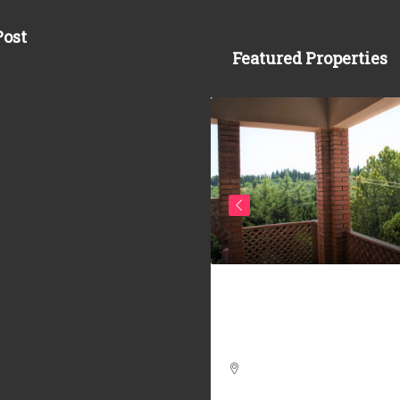
Post
Featured Properties
20.000
Rif. 303/AV-BO _ 2
f. 341/AV-AM _
APPARTAMENTI CAMP
PARTAMENTO IN CENTRO
VOLTERRA
ORICO VOLTERRA –
PARTAMENTI CENTRO
4
2
130
m²