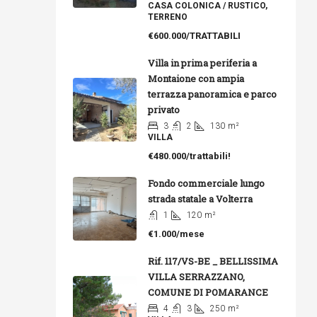
CASA COLONICA / RUSTICO,
TERRENO
€600.000/TRATTABILI
Villa in prima periferia a
Montaione con ampia
terrazza panoramica e parco
privato
3
2
130
m²
VILLA
€480.000/trattabili!
Fondo commerciale lungo
strada statale a Volterra
1
120
m²
€1.000/mese
Rif. 117/VS-BE _ BELLISSIMA
VILLA SERRAZZANO,
COMUNE DI POMARANCE
4
3
250
m²