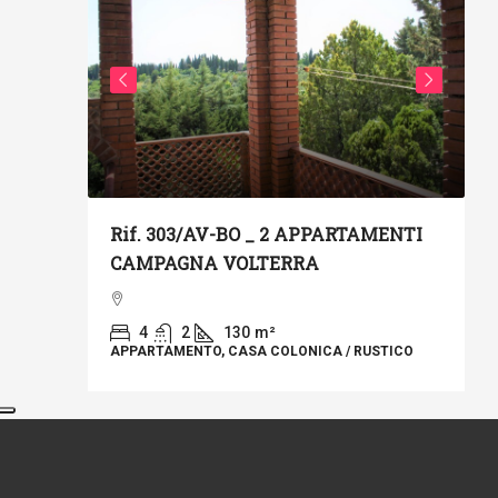
€
Rif. 303/AV-BO _ 2 APPARTAMENTI
CAMPAGNA VOLTERRA
MENTO
R
A –
I
LTERRA
4
2
130
m²
APPARTAMENTO, CASA COLONICA / RUSTICO
A