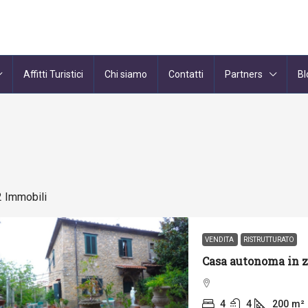
Affitti Turistici
Chi siamo
Contatti
Partners
Bl
2 Immobili
VENDITA
RISTRUTTURATO
4
4
200
m²