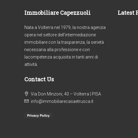
Immobiliare Capezzuoli
Latest 
Nata a Volterra nel 1979, la nostra agenzia
opera nel settore dell’intermediazione
immobiliare con la trasparenza, la serietà
necessaria alla professione e con
lacompetenza acquisita in tanti anni di
attività.
Contact Us
€1
Via Don Minzoni, 40 – Volterra | PISA
Rif. 303/AV-BO _ 2
info@immobiliarecasaetrusca.it
Ri
APPARTAMENTI CAMPAGNA
AP
VOLTERRA
ST
AP
4
2
130
m²