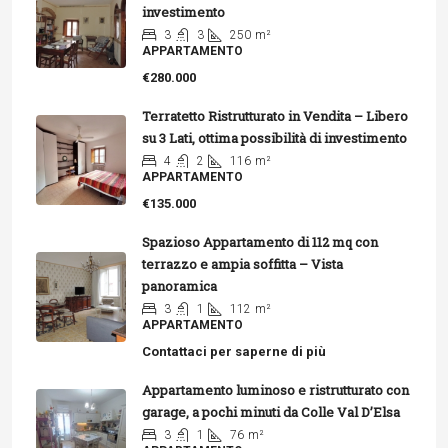
investimento
3
3
250
m²
APPARTAMENTO
€280.000
Terratetto Ristrutturato in Vendita – Libero
su 3 Lati, ottima possibilità di investimento
4
2
116
m²
APPARTAMENTO
€135.000
Spazioso Appartamento di 112 mq con
terrazzo e ampia soffitta – Vista
panoramica
3
1
112
m²
APPARTAMENTO
Contattaci per saperne di più
Appartamento luminoso e ristrutturato con
garage, a pochi minuti da Colle Val D’Elsa
3
1
76
m²