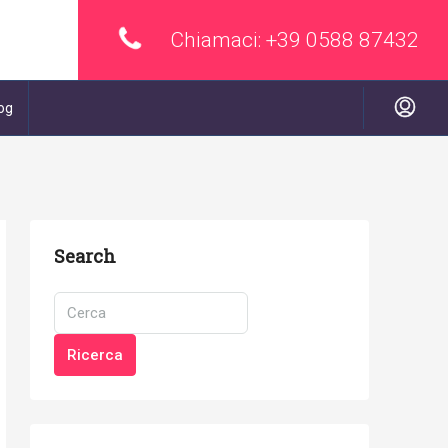
Chiamaci:
+39 0588 87432
og
Search
Ricerca