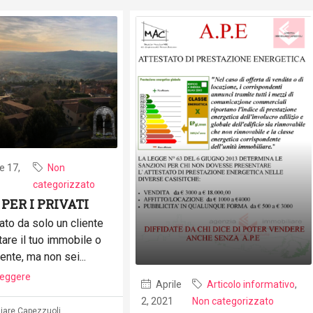
 17,
Non
categorizzato
 PER I PRIVATI
ato da solo un cliente
tare il tuo immobile o
rente, ma non sei...
leggere
Aprile
Articolo informativo
,
2, 2021
Non categorizzato
iare Capezzuoli