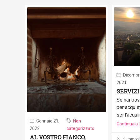
Dicembre
2021
SERVIZI
Se hai trov
per acquis
sei l'acqui
Gennaio 21,
Non
Continua a 
2022
categorizzato
AL VOSTRO FIANCO,
di Immobil