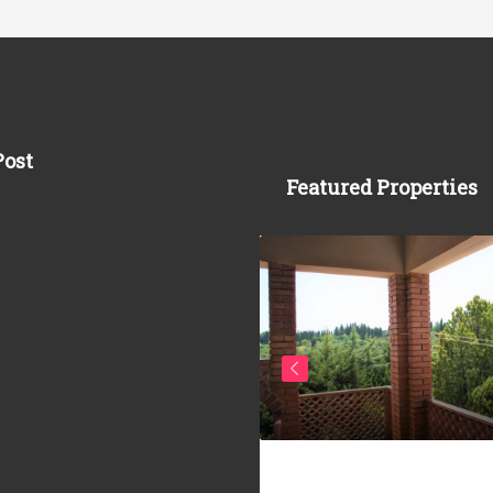
Post
Featured Properties
20.000
Rif. 303/AV-BO _ 2