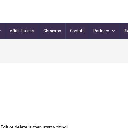
Affitti Turistici
Chi siamo
Contatti
Partners
Bl
it or delete it, then start writing!